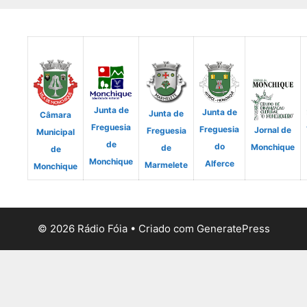
Junta de
Junta de
Junta de
Câmara
Freguesia
Freguesia
Jornal de
Freguesia
Municipal
de
do
Monchique
de
de
Monchique
Alferce
Marmelete
Monchique
© 2026 Rádio Fóia
• Criado com
GeneratePress