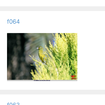
f064
f063