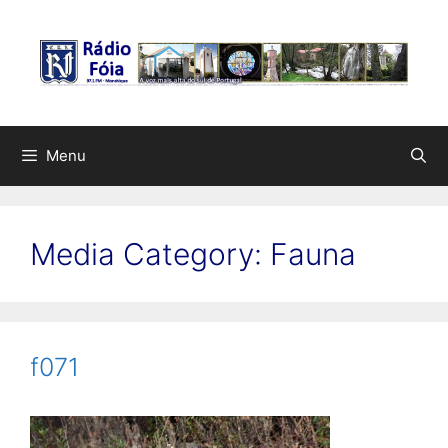
Saltar
para
o
conteúdo
Menu
Media Category:
Fauna
f071