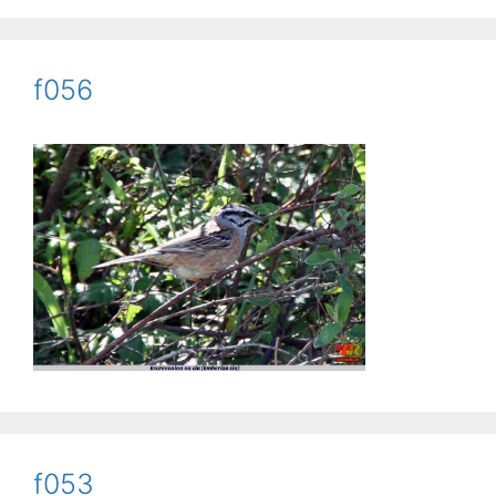
f056
f053