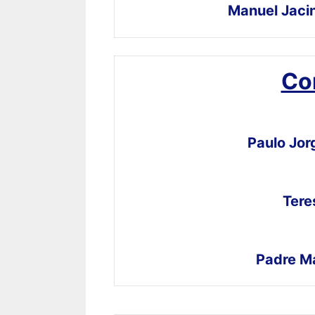
Manuel Jacin
Co
Paulo Jor
Tere
Padre M