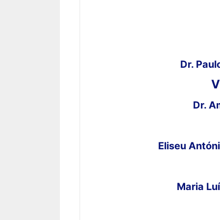
Dr. Pau
V
Dr. A
Eliseu Antón
Maria Lu