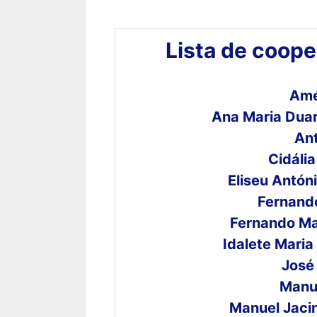
Lista de coope
Amé
Ana Maria Duar
An
Cidália
Eliseu Antón
Fernand
Fernando Ma
Idalete Maria
José
Manu
Manuel Jacin