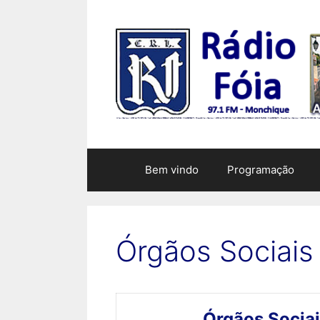
Saltar
para
o
conteúdo
Bem vindo
Programação
Órgãos Sociais
Órgãos Sociai