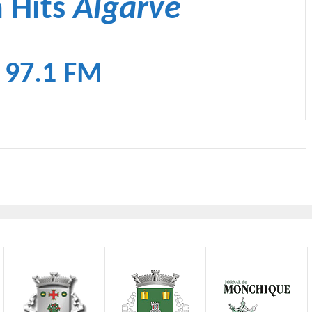
 Hits
Algarve
97.1 FM