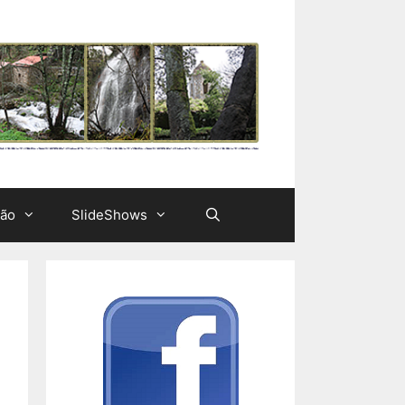
ção
SlideShows