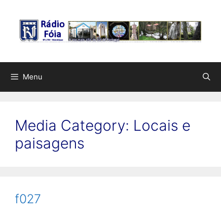
Saltar
para
o
conteúdo
Menu
Media Category:
Locais e
paisagens
f027