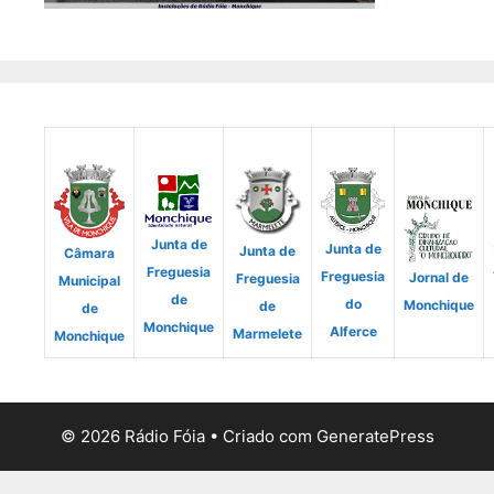
Junta de
Junta de
Junta de
Câmara
Freguesia
Freguesia
Jornal de
Freguesia
Municipal
de
do
Monchique
de
de
Monchique
Alferce
Marmelete
Monchique
© 2026 Rádio Fóia
• Criado com
GeneratePress