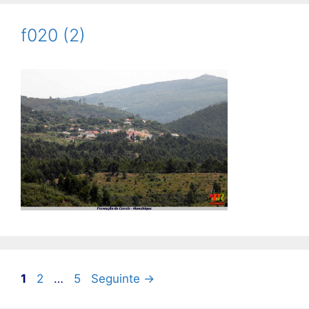
f020 (2)
Página
Página
Página
1
2
…
5
Seguinte
→