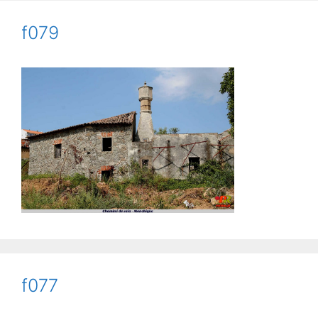
f079
f077