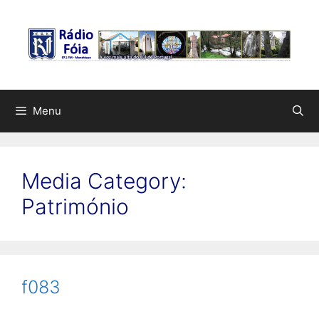
Saltar
para
o
conteúdo
Menu
Media Category:
Património
f083