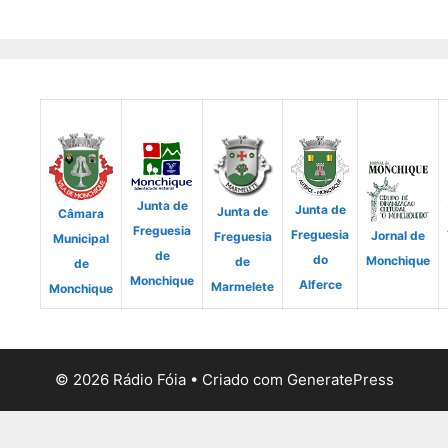
Junta de
Junta de
Junta de
Câmara
Freguesia
Freguesia
Jornal de
Freguesia
Municipal
de
do
Monchique
de
de
Monchique
Alferce
Marmelete
Monchique
© 2026 Rádio Fóia
• Criado com
GeneratePress