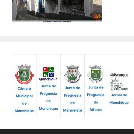
Junta de
Junta de
Junta de
Câmara
Freguesia
Freguesia
Jornal de
Freguesia
Municipal
de
do
Monchique
de
de
Monchique
Alferce
Marmelete
Monchique