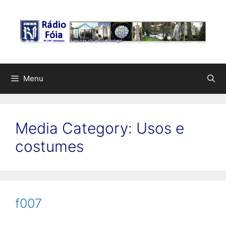
Saltar
para
o
conteúdo
Menu
Media Category:
Usos e
costumes
f007