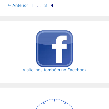
Página
Página
Página
←
Anterior
1
…
3
4
Visite-nos também no Facebook