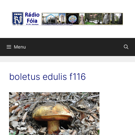
Saltar
para
o
conteúdo
Menu
boletus edulis f116