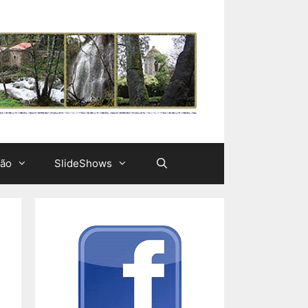
ção
SlideShows