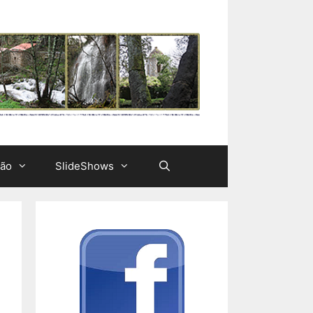
ção
SlideShows