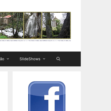
ção
SlideShows