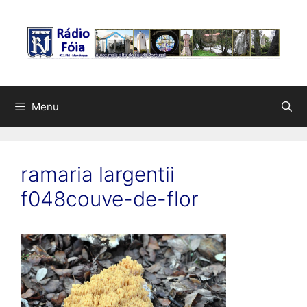
Saltar
para
o
conteúdo
Menu
ramaria largentii
f048couve-de-flor