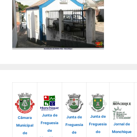
Junta de
Junta de
Junta de
Câmara
Freguesia
Freguesia
Jornal de
Freguesia
Municipal
de
do
Monchique
de
de