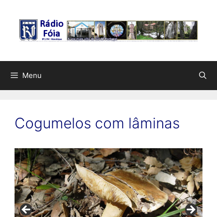
Saltar
para
o
conteúdo
Menu
Cogumelos com lâminas