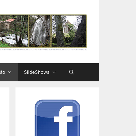
ção
SlideShows