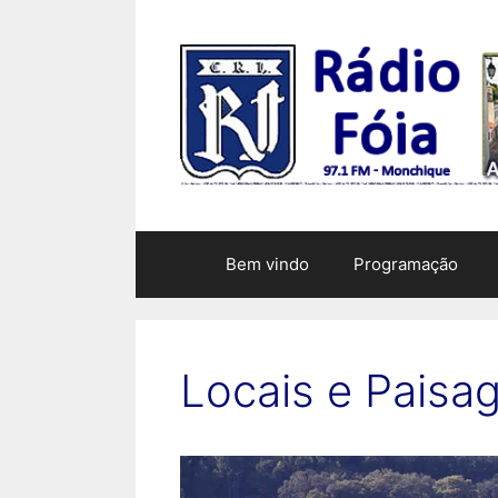
Saltar
para
o
conteúdo
Bem vindo
Programação
Locais e Paisa