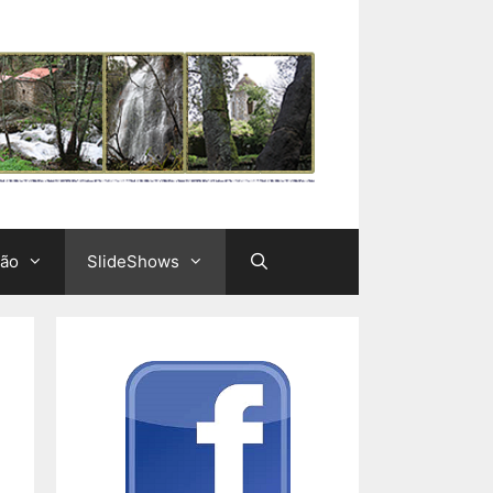
ção
SlideShows