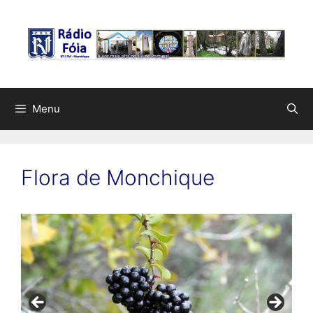
Saltar
para
o
conteúdo
Menu
Flora de Monchique