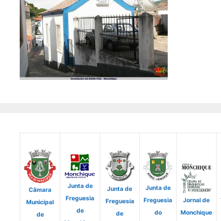
Junta de
Junta de
Junta de
Câmara
Freguesia
Freguesia
Jornal de
Freguesia
Municipal
de
do
Monchique
de
de