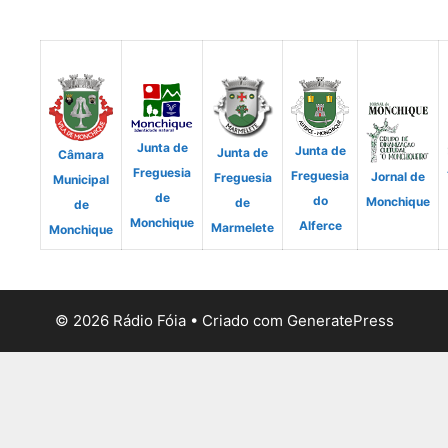
Junta de
Junta de
Junta de
Câmara
Freguesia
Freguesia
Jornal de
Freguesia
Municipal
de
do
Monchique
de
de
Monchique
Alferce
Marmelete
Monchique
© 2026 Rádio Fóia
• Criado com
GeneratePress