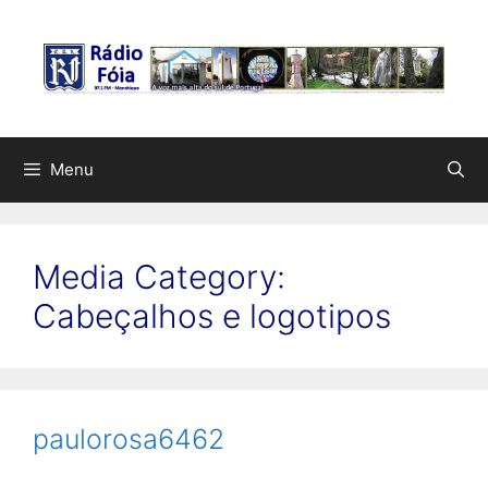
Saltar
para
o
conteúdo
Menu
Media Category:
Cabeçalhos e logotipos
paulorosa6462