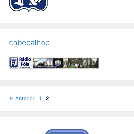
cabecalhoc
Página
Página
←
Anterior
1
2