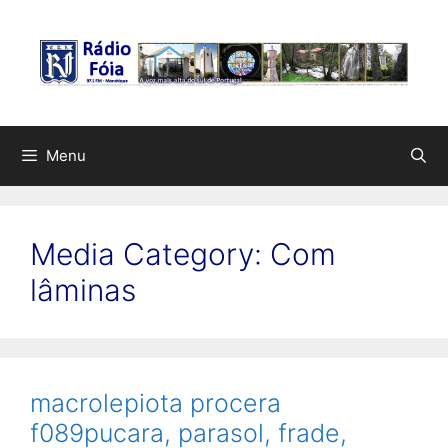
Saltar
para
o
conteúdo
Menu
Media Category:
Com
lâminas
macrolepiota procera
f089pucara, parasol, frade,