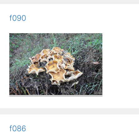
f090
f086