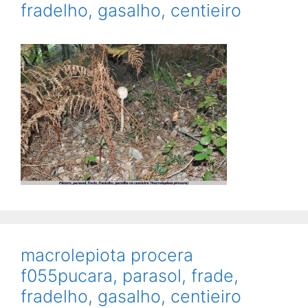
fradelho, gasalho, centieiro
macrolepiota procera
f055pucara, parasol, frade,
fradelho, gasalho, centieiro