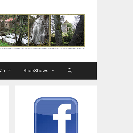
ção
SlideShows