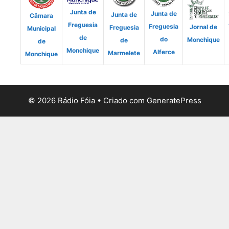
Junta de
Junta de
Junta de
Câmara
Freguesia
Freguesia
Jornal de
Freguesia
Municipal
de
do
Monchique
de
de
Monchique
Alferce
Marmelete
Monchique
© 2026 Rádio Fóia
• Criado com
GeneratePress